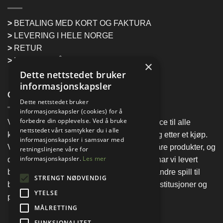
>
BETALING MED KORT OG FAKTURA
>
LEVERING I HELE NORGE
>
RETUR
>
HENTING PÅ LAGER
×
Dette nettstedet bruker
informasjonskapsler
OM BILJARD IMPORT & SERVICE
Dette nettstedet bruker
informasjonskapsler (cookies) for å
forbedre din opplevelse. Ved å bruke
Vårt mål er at vi skal levere kvalitet og service til alle
nettstedet vårt samtykker du i alle
kunder! Hos oss skal du få hjelp både før og etter et kjøp.
informasjonskapsler i samsvar med
Vi har lang erfaring og god kunnskap om våre produkter, og
retningslinjene våre for
informasjonskapsler.
Les mer
det skal være din trygghet. I mer enn 25 år har vi levert
biljardbord, air hockey, bordtennisbord og andre spill til
STRENGT NØDVENDIG
både lag og foreninger, ungdomsklubber, institusjoner og
YTELSE
private.
MÅLRETTING
FUNKSJONALITET