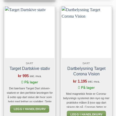
DART
DART
Target Dartskive stativ
Dartbelysning Target
Corona Vision
kr
995
inkl. mva.
kr
1.195
inkl. mva.
På lager
På lager
Det bærbare Target Dart skiven-
stativet er den perfekte løsningen for
Med magnetisk feste er Corona-
å sette opp dart skive din hvor som
belysnings systemet den nye og mer
helst med letthet og stabilitet. Dette
praktiske måten å lyse opp dart
stativet har en solid trebent design
skiven din på. Coronas føtter er
LEGG I HANDLEKURV
som sikrer optimal stabilitet på alle
magnetiske, slik at de kan festes til
LEGG I HANDLEKURV
typer overflater, enten du er
stål ringen på dart skiven. Du kan