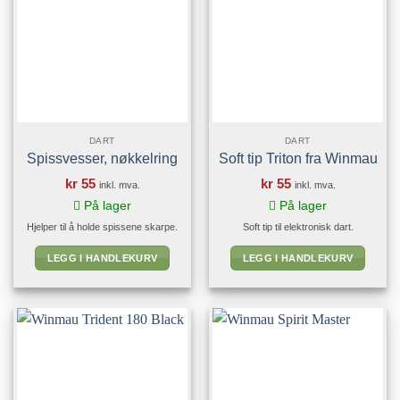
Alternativene
kan
velges
på
produktsiden
DART
DART
Spissvesser, nøkkelring
Soft tip Triton fra Winmau
kr
55
kr
55
inkl. mva.
inkl. mva.
På lager
På lager
Hjelper til å holde spissene skarpe.
Soft tip til elektronisk dart.
LEGG I HANDLEKURV
LEGG I HANDLEKURV