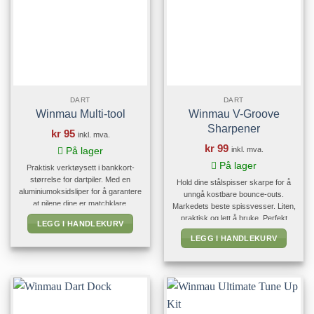
DART
DART
Winmau Multi-tool
Winmau V-Groove
Sharpener
kr
95
inkl. mva.
kr
99
inkl. mva.
På lager
På lager
Praktisk verktøysett i bankkort-
størrelse for dartpiler. Med en
Hold dine stålspisser skarpe for å
aluminiumoksidsliper for å garantere
unngå kostbare bounce-outs.
at pilene dine er matchklare.
Markedets beste spissvesser. Liten,
Inkluderer en innebygd flaskeåpner
praktisk og lett å bruke. Perfekt
LEGG I HANDLEKURV
for å hjelpe deg med dine
resultat hver gang.
LEGG I HANDLEKURV
forfriskningsbehov.