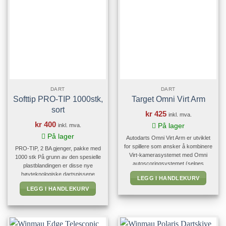
ethvert gulvbelegg. Bredden på 60
cm er tilstrekkelig for hver
kasteposisjon. Rimelig og universelt
anvendelig Oche for alle nivåer.
DART
DART
Softtip PRO-TIP 1000stk,
Target Omni Virt Arm
sort
kr
425
inkl. mva.
kr
400
inkl. mva.
På lager
På lager
Autodarts Omni Virt Arm er utviklet
for spillere som ønsker å kombinere
PRO-TIP, 2 BA gjenger, pakke med
Virt-kamerasystemet med Omni
1000 stk På grunn av den spesielle
autoscoringsystemet (selges
plastblandingen er disse nye
separat). Armen gjør det enkelt å
høyteknologiske dartspissene
LEGG I HANDLEKURV
montere Virt-kameraet på Omni-
spesielt dimensjonsstabile, hindrer
LEGG I HANDLEKURV
systemet og gir en stabil løsning for
dem i å brekke av når de treffer dem
nøyaktig registrering av kastene.
og lar dem også enkelt trekkes ut av
Ved hjelp av de medfølgende
brettet. Spissene er spesielt
brakettene kan Virt Arm monteres på
spenstige og slitesterke takket være
toppen av dartskiven eller på høyre
sin spesielle form. Karella "PRO-TIP"