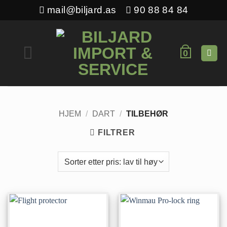
Skip
mail@biljard.as
90 88 84 84
to
content
0
HJEM
/
DART
/
TILBEHØR
FILTRER