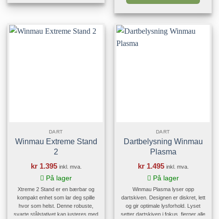
innendørs eller utendørs. Det er
bruke Corona med en dart skive og -
bygget for å holde dart skiven din
ramme, et dart beskyttelse ring eller
stødig, noe [...]
bare en dart skive alene. Corona [...]
DART
DART
Winmau Extreme Stand
Dartbelysning Winmau
2
Plasma
kr
1.395
kr
1.495
inkl. mva.
inkl. mva.
På lager
På lager
Xtreme 2 Stand er en bærbar og
Winmau Plasma lyser opp
kompakt enhet som lar deg spille
dartskiven. Designen er diskret, lett
hvor som helst. Denne robuste,
og gir optimale lysforhold. Lyset
svarte stålstativet kan justeres med
setter dartskiven i fokus, fjerner alle