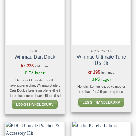
DART
BAKSTYKKER
Winmau Dart Dock
Winmau Ultimate Tune
Up Kit
kr
275
inkl. mva.
kr
295
inkl. mva.
På lager
På lager
Det perfekte stedet for alle
favorittpilene dine. Winmau Blade 6
Hendig, liten og lett, eske med et
Dart Dock sikrer trygt pilene dine i
verdisett for å finjustere pilene.
deres helt egen miniatyr Blade 6-stil
dartskive Fungerer perfekt med dart
LEGG I HANDLEKURV
LEGG I HANDLEKURV
med myk spiss og ståltupp.