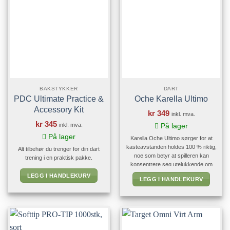
BAKSTYKKER
DART
PDC Ultimate Practice &
Oche Karella Ultimo
Accessory Kit
kr
349
inkl. mva.
kr
345
inkl. mva.
På lager
På lager
Karella Oche Ultimo sørger for at
kasteavstanden holdes 100 % riktig,
Alt tilbehør du trenger for din dart
noe som betyr at spilleren kan
trening i en praktisk pakke.
konsentrere seg utelukkende om
kastet sitt. Den røde markøren
LEGG I HANDLEKURV
LEGG I HANDLEKURV
består av en holdbar blanding av
gummi og plast. Bare trekk av den
selvklebende filmen på undersiden
og fest den på dartmatten i en
avstand på 237 cm fra dartskiven.
Spesiallimet holder bunnsolid på