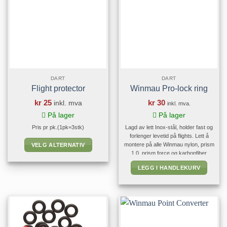
DART
DART
Flight protector
Winmau Pro-lock ring
kr
25
kr
30
inkl. mva
inkl. mva.
På lager
På lager
Pris pr pk.(1pk=3stk)
Lagd av lett Inox-stål, holder fast og
forlenger levetid på flights. Lett å
montere på alle Winmau nylon, prism
VELG ALTERNATIV
1.0, prism force og karbonfiber
Dette
bakstykker.
produktet
LEGG I HANDLEKURV
har
flere
varianter.
Alternativene
kan