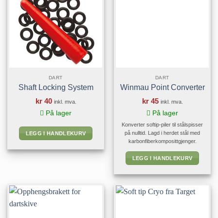
velges
på
produktsiden
DART
DART
Shaft Locking System
Winmau Point Converter
kr
40
kr
45
inkl. mva.
inkl. mva.
På lager
På lager
Konverter softip-piler til stålspisser
på nulltid. Lagd i herdet stål med
LEGG I HANDLEKURV
karbonfiberkomposittgjenger.
LEGG I HANDLEKURV