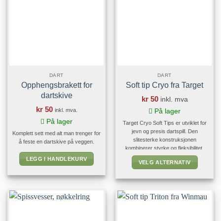
DART
DART
Opphengsbrakett for
Soft tip Cryo fra Target
dartskive
kr
50
inkl. mva
kr
50
inkl. mva.
På lager
På lager
Target Cryo Soft Tips er utviklet for
jevn og presis dartspill. Den
Komplett sett med alt man trenger for
slitesterke konstruksjonen
å feste en dartskive på veggen.
kombinerer styrke og fleksibilitet,
noe som reduserer risikoen for at
LEGG I HANDLEKURV
VELG ALTERNATIV
spissene knekker samtidig som de
Dette
gir stabile kast. Spissene har en
lengde på 24,5 mm og passer
produktet
perfekt både til trening og
har
konkurransespill. Hver pakke
flere
inneholder 30 Cryo Soft Tips og [...]
varianter.