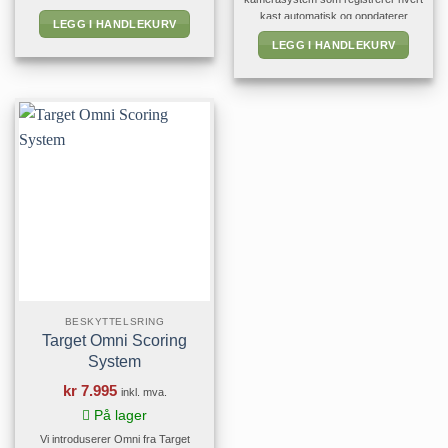
bæreveske. NB! Dartskive er ikke
kast automatisk og oppdaterer
LEGG I HANDLEKURV
inkludert.
poengsummen i sanntid. De
LEGG I HANDLEKURV
medfølgende kameraene analyserer
dartskiven etter hvert kast, slik at du
kan fokusere fullt og helt på spillet.
Autodarts-programvaren er gratis å
laste ned og fungerer med Windows,
macOS og Linux. Spill [...]
BESKYTTELSRING
Target Omni Scoring
System
kr
7.995
inkl. mva.
På lager
Vi introduserer Omni fra Target