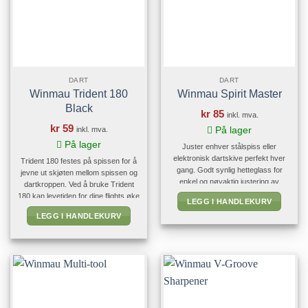
DART
DART
Winmau Trident 180
Winmau Spirit Master
Black
kr
85
inkl. mva.
kr
59
inkl. mva.
På lager
På lager
Juster enhver stålspiss eller
elektronisk dartskive perfekt hver
Trident 180 festes på spissen for å
gang. Godt synlig hetteglass for
jevne ut skjøten mellom spissen og
enkel og nøyaktig justering av
dartkroppen. Ved å bruke Trident
darttavlen. Funker også for å rette
180 kan levetiden for dine flights øke
LEGG I HANDLEKURV
elektronisk darttavle takket vare
med opptil 6 ganger. De minimerer
LEGG I HANDLEKURV
tilpassede spor på baksiden.
også "dart on flight" defleksjoner,
halverer antallet "bounce outs" og
forbedrer aerodynamikken.