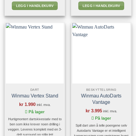
låsbar høydeinnstilling slik at du alltid
skygger fra dartskiven og gir ikke
LEGG I HANDLEKURV
LEGG I HANDLEKURV
kan få en perfekt dartbordhøyde
noe gjenskinn. Enkel og praktisk
selv om gulvet er ujevnt. Det er
passform. Festes i veggen på tre
enkelt å montere og inkluderer
punkter, passer alle dartskiver og gir
stabilisatorer for veggstøtte for å
plass for en Surround
redusere bevegelsen. Dartbordet
veggbeskyttelse.
Merk!
Dart skive
kan monteres på dartskiver (unntatt
og beskyttelses ring er ikke
Rebel) for å gi beskyttelse mot
inkludert.
vegger. Følger ikke med skive og
surround (veggbeskytter)
DART
BESKYTTELSRING
Winmau Vertex Stand
Winmau AutoDarts
Vantage
kr
1.990
inkl. mva.
kr
3.995
inkl. mva.
På lager
På lager
Hurtigmontert dartskivestativ med to
ben som ikke krever noen drilling i
Spill dart uten å telle poengene selv
veggen. Leveres komplett med en 3-
Autodarts Vantage er et intelligent
delt surround og stilig lett
kamerasystem som registrerer hvert