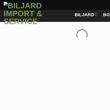
Skip
to
BILJARD
BO
content