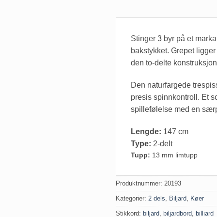
Stinger 3 byr på et marka
bakstykket. Grepet ligger
den to-delte konstruksjo
Den naturfargede trespis
presis spinnkontroll. Et s
spillefølelse med en særp
Lengde:
147 cm
Type:
2-delt
Tupp:
13 mm limtupp
Produktnummer:
20193
Kategorier:
2 dels
,
Biljard
,
Køer
Stikkord:
biljard
,
biljardbord
,
billiard