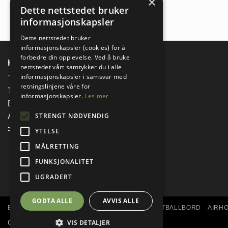
×
Dette nettstedet bruker
informasjonskapsler
Dette nettstedet bruker
informasjonskapsler (cookies) for å
forbedre din opplevelse. Ved å bruke
KONTAKTINFORMASJON
nettstedet vårt samtykker du i alle
informasjonskapsler i samsvar med
retningslinjene våre for
Telefon:
90 88 84 84
informasjonskapsler.
Les mer
E-post:
mail@biljard.as
STRENGT NØDVENDIG
Adresse:
Postboks 25, 1901 Fetsund
>
Om Biljard Import & Service
YTELSE
MÅLRETTING
FUNKSJONALITET
UGRADERT
GODTA ALLE
AVVIS ALLE
BILJARD
BORDTENNIS
SHUFFLEBOARD
FOTBALLBORD
AIRH
Copyright 2026 ©
Biljard Import & Service
VIS DETALJER