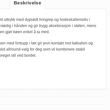
Beskrivelse
nt uttrykk med dyprødt linngrep og hodeskallemotiv i
 stødig i hånden og gir trygg akselerasjon i støten, mens
nen gjør køen enkel å ta med.
sen med limtupp i lær gir jevn kontakt mot køballen og
olid allround-valg for deg som vil kombinere stabil
reget stil ved bordet.