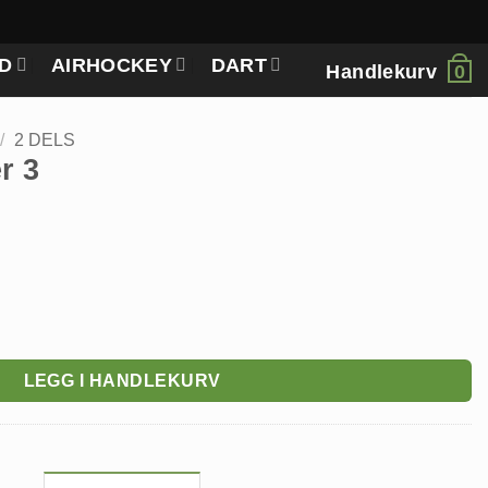
D
AIRHOCKEY
DART
Handlekurv
0
/
2 DELS
r 3
LEGG I HANDLEKURV