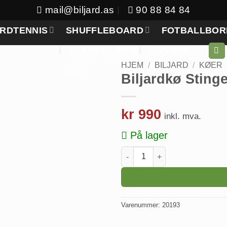
mail@biljard.as
90 88 84 84
RDTENNIS
SHUFFLEBOARD
FOTBALLBOR
TRAMPOLINER
DIVERSE
HJEM
/
BILJARD
/
KØER
Biljardkø Stinge
kr
990
inkl. mva.
På lager
Biljardkø Stinger 3 antall
Varenummer:
20193