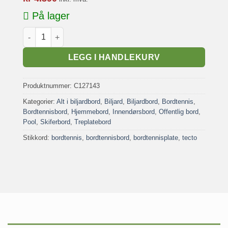
På lager
Bordtennisplate inkl nett og holder antall
LEGG I HANDLEKURV
Produktnummer:
C127143
Kategorier:
Alt i biljardbord
,
Biljard
,
Biljardbord
,
Bordtennis
,
Bordtennisbord
,
Hjemmebord
,
Innendørsbord
,
Offentlig bord
,
Pool
,
Skiferbord
,
Treplatebord
Stikkord:
bordtennis
,
bordtennisbord
,
bordtennisplate
,
tecto