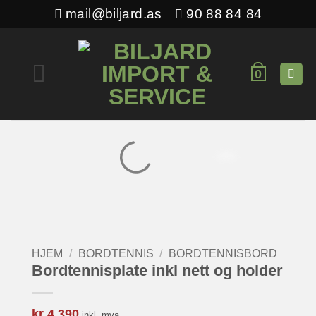
Skip
mail@biljard.as
90 88 84 84
to
content
0
HJEM
/
BORDTENNIS
/
BORDTENNISBORD
Bordtennisplate inkl nett og holder
kr
4.390
inkl. mva.