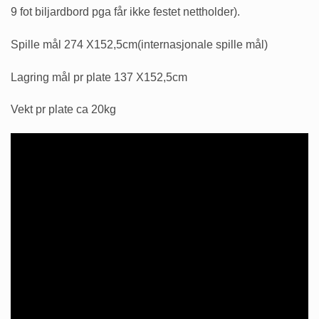
9 fot biljardbord pga får ikke festet nettholder).
Spille mål 274 X152,5cm(internasjonale spille mål)
Lagring mål pr plate 137 X152,5cm
Vekt pr plate ca 20kg