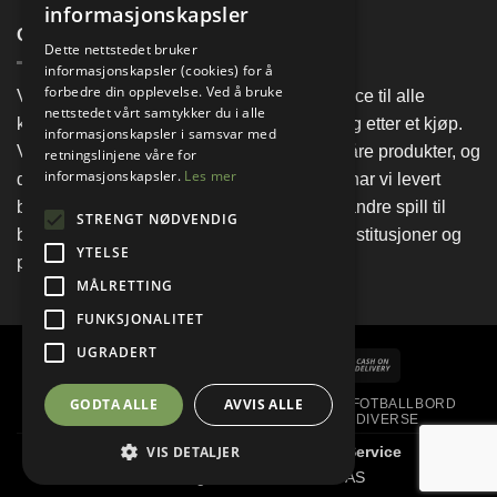
informasjonskapsler
OM BILJARD IMPORT & SERVICE
Dette nettstedet bruker
informasjonskapsler (cookies) for å
forbedre din opplevelse. Ved å bruke
Vårt mål er at vi skal levere kvalitet og service til alle
nettstedet vårt samtykker du i alle
kunder! Hos oss skal du få hjelp både før og etter et kjøp.
informasjonskapsler i samsvar med
Vi har lang erfaring og god kunnskap om våre produkter, og
retningslinjene våre for
informasjonskapsler.
Les mer
det skal være din trygghet. I mer enn 25 år har vi levert
biljardbord, air hockey, bordtennisbord og andre spill til
STRENGT NØDVENDIG
både lag og foreninger, ungdomsklubber, institusjoner og
YTELSE
private.
MÅLRETTING
FUNKSJONALITET
UGRADERT
Visa
PayPal
Stripe
MasterCard
Cash
On
GODTA ALLE
AVVIS ALLE
BILJARD
BORDTENNIS
SHUFFLEBOARD
FOTBALLBORD
Delivery
AIRHOCKEY
DART
TRAMPOLINER
DIVERSE
VIS DETALJER
Copyright 2026 ©
Biljard Import & Service
Utviklet og driftet av WebCraft AS