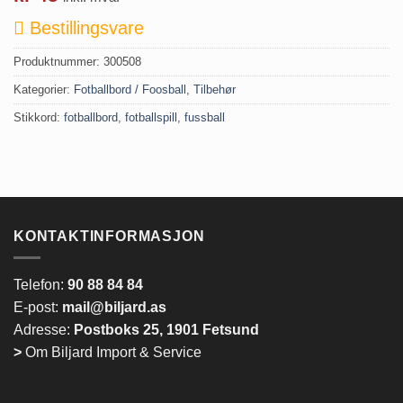
Bestillingsvare
Produktnummer:
300508
Kategorier:
Fotballbord / Foosball
,
Tilbehør
Stikkord:
fotballbord
,
fotballspill
,
fussball
KONTAKTINFORMASJON
Telefon:
90 88 84 84
E-post:
mail@biljard.as
Adresse:
Postboks 25, 1901 Fetsund
>
Om Biljard Import & Service