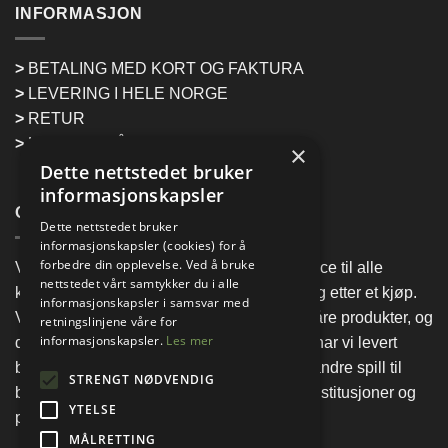
INFORMASJON
>
BETALING MED KORT OG FAKTURA
>
LEVERING I HELE NORGE
>
RETUR
>
HENTING PÅ LAGER
×
Dette nettstedet bruker
informasjonskapsler
OM BILJARD IMPORT & SERVICE
Dette nettstedet bruker
informasjonskapsler (cookies) for å
forbedre din opplevelse. Ved å bruke
Vårt mål er at vi skal levere kvalitet og service til alle
nettstedet vårt samtykker du i alle
kunder! Hos oss skal du få hjelp både før og etter et kjøp.
informasjonskapsler i samsvar med
Vi har lang erfaring og god kunnskap om våre produkter, og
retningslinjene våre for
informasjonskapsler.
Les mer
det skal være din trygghet. I mer enn 25 år har vi levert
biljardbord, air hockey, bordtennisbord og andre spill til
STRENGT NØDVENDIG
både lag og foreninger, ungdomsklubber, institusjoner og
YTELSE
private.
MÅLRETTING