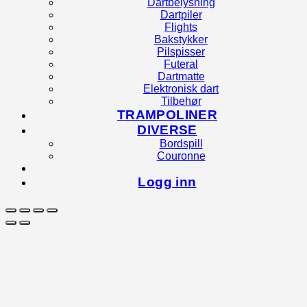
Dartbelysning
Dartpiler
Flights
Bakstykker
Pilspisser
Futeral
Dartmatte
Elektronisk dart
Tilbehør
TRAMPOLINER
DIVERSE
Bordspill
Couronne
Logg inn