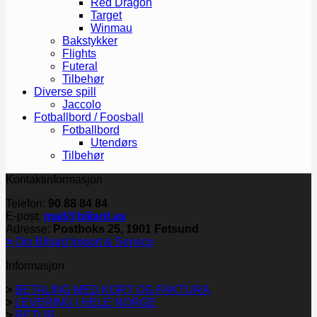
Red Dragon
Target
Winmau
Bakstykker
Flights
Futeral
Tilbehør
Diverse spill
Jaccolo
Fotballbord / Foosball
Fotballbord
Utendørs
Tilbehør
Kontaktinformasjon
Telefon:
90 88 84 84
E-post:
mail@biljard.as
Adresse:
Postboks 25, 1901 Fetsund
>
Om Biljard Import & Service
Informasjon
>
BETALING MED KORT OG FAKTURA
>
LEVERING I HELE NORGE
>
RETUR