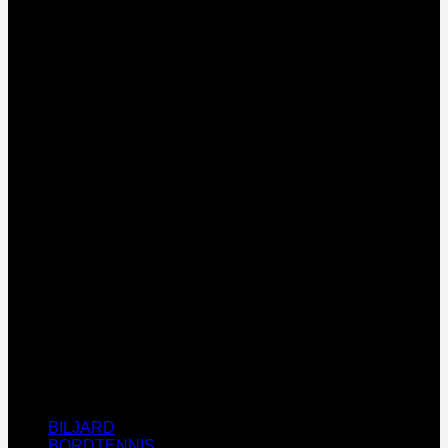
D
BILJARD
BORDTENNIS