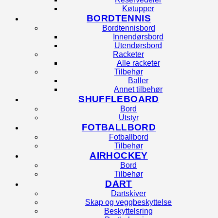
Køtupper
BORDTENNIS
Bordtennisbord
Innendørsbord
Utendørsbord
Racketer
Alle racketer
Tilbehør
Baller
Annet tilbehør
SHUFFLEBOARD
Bord
Utstyr
FOTBALLBORD
Fotballbord
Tilbehør
AIRHOCKEY
Bord
Tilbehør
DART
Dartskiver
Skap og veggbeskyttelse
Beskyttelsring