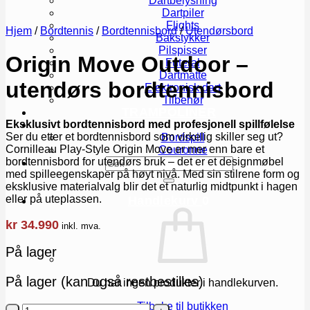
Dartbelysning
Dartpiler
Flights
Hjem
/
Bordtennis
/
Bordtennisbord
/
Utendørsbord
Bakstykker
Pilspisser
Origin Move Outdoor –
Futeral
Dartmatte
utendørs bordtennisbord
Elektronisk dart
Tilbehør
TRAMPOLINER
DIVERSE
Eksklusivt bordtennisbord med profesjonell spillfølelse
Ser du etter et bordtennisbord som virkelig skiller seg ut?
Bordspill
Cornilleau Play-Style Origin Move er mer enn bare et
Couronne
bordtennisbord for utendørs bruk – det er et designmøbel
Søk
med spilleegenskaper på høyt nivå. Med sin stilrene form og
etter:
eksklusive materialvalg blir det et naturlig midtpunkt i hagen
eller på uteplassen.
Handlekurv
0
kr
34.990
inkl. mva.
På lager
På lager (kan også restbestilles)
Du har ingen produkter i handlekurven.
Tilbake til butikken
Origin