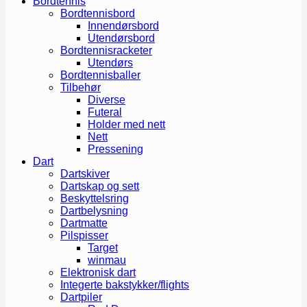
Bordtennis
Bordtennisbord
Innendørsbord
Utendørsbord
Bordtennisracketer
Utendørs
Bordtennisballer
Tilbehør
Diverse
Futeral
Holder med nett
Nett
Pressening
Dart
Dartskiver
Dartskap og sett
Beskyttelsring
Dartbelysning
Dartmatte
Pilspisser
Target
winmau
Elektronisk dart
Integerte bakstykker/flights
Dartpiler