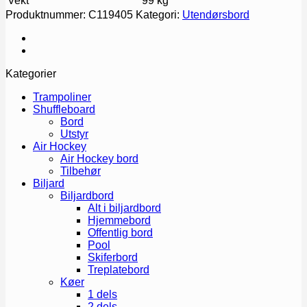
Vekt
99 kg
Produktnummer:
C119405
Kategori:
Utendørsbord
Kategorier
Trampoliner
Shuffleboard
Bord
Utstyr
Air Hockey
Air Hockey bord
Tilbehør
Biljard
Biljardbord
Alt i biljardbord
Hjemmebord
Offentlig bord
Pool
Skiferbord
Treplatebord
Køer
1 dels
2 dels