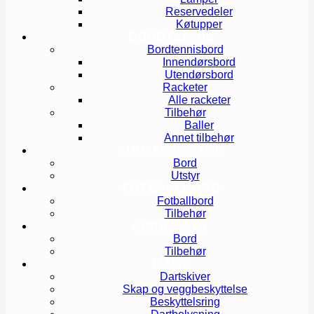
Reservedeler
Køtupper
BORDTENNIS
Bordtennisbord
Innendørsbord
Utendørsbord
Racketer
Alle racketer
Tilbehør
Baller
Annet tilbehør
SHUFFLEBOARD
Bord
Utstyr
FOTBALLBORD
Fotballbord
Tilbehør
AIRHOCKEY
Bord
Tilbehør
DART
Dartskiver
Skap og veggbeskyttelse
Beskyttelsring