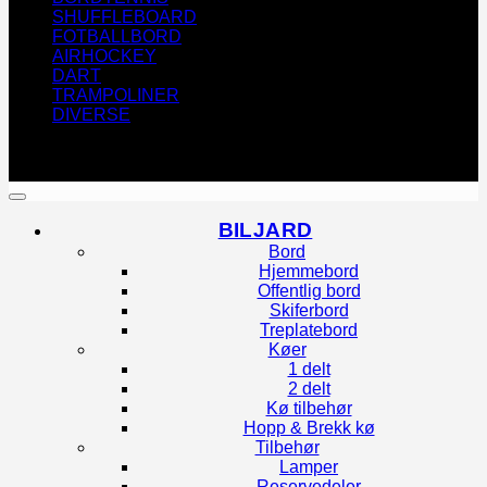
SHUFFLEBOARD
FOTBALLBORD
AIRHOCKEY
DART
TRAMPOLINER
DIVERSE
Copyright 2026 ©
Biljard Import & Service
Utviklet og driftet av WebCraft AS
BILJARD
Bord
Hjemmebord
Offentlig bord
Skiferbord
Treplatebord
Køer
1 delt
2 delt
Kø tilbehør
Hopp & Brekk kø
Tilbehør
Lamper
Reservedeler