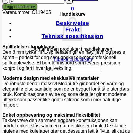
Move
Legg i handlekurv
0
Outdoor
Varenummer:
C119405
Handlekurv
–
utendørs
Beskrivelse
bordtennisbord
Frakt
antall
Teknisk spesifikasjon
Spillfølelse i toppklasse
Du har ingen produkter i handlekurven.
Den 8 mm tykke HPL-spilleflaten gir en høy, jevn og presis
sprett – perfekt for deg som ønsker en mer profesjonell
Tilbake til butikken
spillopplevelse. Et bordtennisbord som leverer presisjon,
kontroll og fart i hver ballveksling.
Søk
etter:
Moderne design med eksklusive materialer
De robuste bena i massivt Moabi-tre gir bordet en varm og
elegant følelse samtidig som de er bygget for å tåle utendørs
bruk. Kombinasjonen av tre og sorte detaljer gir et moderne
uttrykk som passer like godt i stilrene som i mer naturlige
miljøer.
Enkel oppbevaring og maksimal fleksibilitet
Takket være den sammenleggbare konstruksjonen kan
bordet enkelt slås sammen når det ikke er i bruk. De stabile
hjulene med kulelager gjør det dessuten lett å flytte, slik at du