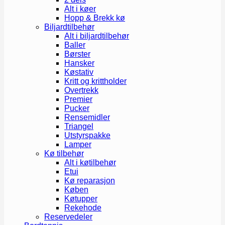
Alt i køer
Hopp & Brekk kø
Biljardtilbehør
Alt i biljardtilbehør
Baller
Børster
Hansker
Køstativ
Kritt og krittholder
Overtrekk
Premier
Pucker
Rensemidler
Triangel
Utstyrspakke
Lamper
Kø tilbehør
Alt i køtilbehør
Etui
Kø reparasjon
Køben
Køtupper
Rekehode
Reservedeler