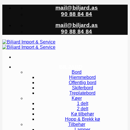
Skip
mail@biljard.as
to
90 88 84 84
content
mail@biljard.as
90 88 84 84
BILJARD
Bord
Hjemmebord
Offentlig bord
Skiferbord
Treplatebord
Køer
1 delt
2 delt
Kø tilbehør
Hopp & Brekk kø
Tilbehør
Lamper