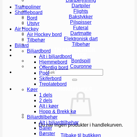
Dartbelysning
Dartpiler
Trampoliner
Flights
Shuffleboard
Bakstykker
Bord
Pilspisser
Utstyr
Futeral
Air Hockey
Dartmatte
Air Hockey bord
Elektronisk dart
Tilbehør
Tilbehør
Biljard
TRAMPOLINER
Biljardbord
DIVERSE
Alt i biljardbord
Bordspill
Hjemmebord
Couronne
Offentlig bord
Søk
Pool
etter:
Skiferbord
Treplatebord
Handlekurv
0
Køer
1 dels
2 dels
Alt i køer
Hopp & Brekk kø
Biljardtilbehør
Alt i biljardtilbehør
Du har ingen produkter i handlekurven.
Baller
Børster
Tilbake til butikken