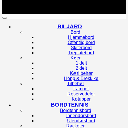
Copyright 2026 ©
Biljard Import & Service
Utviklet og driftet av WebCraft AS
BILJARD
Bord
Hjemmebord
Offentlig bord
Skiferbord
Treplatebord
Køer
1 delt
2 delt
Kø tilbehør
Hopp & Brekk kø
Tilbehør
Lamper
Reservedeler
Køtupper
BORDTENNIS
Bordtennisbord
Innendørsbord
Utendørsbord
Racketer