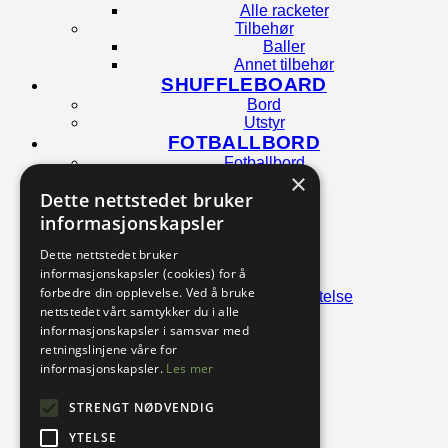
Alle racketer
Tilbehør
Baller
Annet tilbehør
SHUFFLEBOARD
Bord
Utstyr
FOTBALLBORD
Fotballbord
×
Tilbehør
Dette nettstedet bruker
AIRHOCKEY
informasjonskapsler
Bord
Tilbehør
Dette nettstedet bruker
DART
informasjonskapsler (cookies) for å
Dartskiver
forbedre din opplevelse. Ved å bruke
Skap og veggbeskyttelse
nettstedet vårt samtykker du i alle
Beskyttelsring
informasjonskapsler i samsvar med
Dartbelysning
retningslinjene våre for
Dartpiler
Flights
informasjonskapsler.
Les mer
Bakstykker
Pilspisser
STRENGT NØDVENDIG
Futeral
YTELSE
Dartmatte