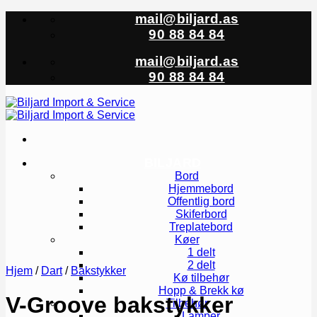
Skip
mail@biljard.as
to
90 88 84 84
content
mail@biljard.as
90 88 84 84
BILJARD
Bord
Hjemmebord
Offentlig bord
Skiferbord
Treplatebord
Køer
1 delt
2 delt
Hjem
/
Dart
/
Bakstykker
Kø tilbehør
Hopp & Brekk kø
V-Groove bakstykker
Tilbehør
Lamper