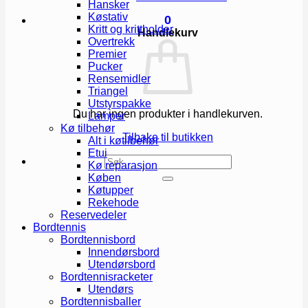
Hansker
Køstativ
0
Kritt og krittholder
Handlekurv
Overtrekk
Premier
Pucker
Rensemidler
Triangel
Utstyrspakke
Du har ingen produkter i handlekurven.
Lamper
Kø tilbehør
Tilbake til butikken
Alt i køtilbehør
Etui
Søk
Kø reparasjon
etter:
Køben
Køtupper
Rekehode
Reservedeler
Bordtennis
Bordtennisbord
Innendørsbord
Utendørsbord
Bordtennisracketer
Utendørs
Bordtennisballer