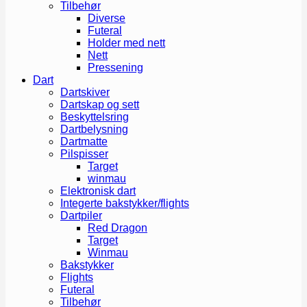
Tilbehør
Diverse
Futeral
Holder med nett
Nett
Pressening
Dart
Dartskiver
Dartskap og sett
Beskyttelsring
Dartbelysning
Dartmatte
Pilspisser
Target
winmau
Elektronisk dart
Integerte bakstykker/flights
Dartpiler
Red Dragon
Target
Winmau
Bakstykker
Flights
Futeral
Tilbehør