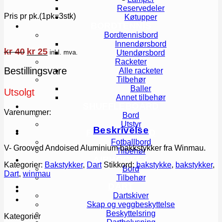
Reservedeler
Pris pr pk.(1pk=3stk)
Køtupper
BORDTENNIS
Bordtennisbord
Innendørsbord
Opprinnelig
Nåværende
kr
40
kr
25
inkl. mva.
Utendørsbord
pris
pris
Racketer
var:
er:
Bestillingsvare
Alle racketer
kr 40.
kr 25.
Tilbehør
Baller
Utsolgt
Annet tilbehør
SHUFFLEBOARD
Varenummer:
Bord
Utstyr
Beskrivelse
FOTBALLBORD
Fotballbord
V- Grooved Andoised Aluminium bakkstykker fra Winmau.
Tilbehør
AIRHOCKEY
Kategorier:
Bakstykker
,
Dart
Stikkord:
bakstykke
,
bakstykker
,
Bord
Dart
,
winmau
Tilbehør
DART
Dartskiver
Skap og veggbeskyttelse
Beskyttelsring
Kategorier