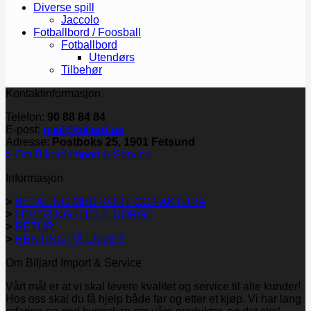
Diverse spill
Jaccolo
Fotballbord / Foosball
Fotballbord
Utendørs
Tilbehør
Kontaktinformasjon
Telefon:
90 88 84 84
E-post:
mail@biljard.as
Adresse:
Postboks 25, 1901 Fetsund
>
Om Biljard Import & Service
Informasjon
>
BETALING MED KORT OG FAKTURA
>
LEVERING I HELE NORGE
>
RETUR
>
HENTING PÅ LAGER
Om Biljard Import & Service
Vårt mål er at vi skal levere kvalitet og service til alle kunder!
Hos oss skal du få hjelp både før og etter et kjøp. Vi har lang