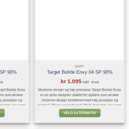
velges
på
iden
produktsiden
DART
5 SP 90%
Target Bolide Envy 04 SP 90%
kr
1.095
va
inkl. mva
rget Bolide Envy
Moderne design og høy presisjon Target Bolide Envy
llere som ønsker
er en serie dartpiler utviklet for spillere som ønsker
y presisjon og
moderne design kombinert med høy presisjon og
tungsten, noe som
kontroll. Pilene er produsert i 90 % tungsten, noe som
anse og lang
gir en slank barrel med god balanse og lang
V
VELG ALTERNATIV
 Envy-serien er
holdbarhet. Alle modellene i Bolide Envy-serien er
Dette
le spor [...]
utstyrt med presisjonsfreste radiale spor [...]
t
produktet