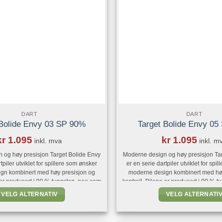
velges
velges
på
på
produktsiden
produkts
DART
DART
 Bolide Envy 03 SP 90%
Target Bolide Envy 0
kr
1.095
kr
1.095
inkl. mva
inkl. m
 og høy presisjon Target Bolide Envy
Moderne design og høy presisjon Ta
tpiler utviklet for spillere som ønsker
er en serie dartpiler utviklet for spi
gn kombinert med høy presisjon og
moderne design kombinert med hø
e er produsert i 90 % tungsten, noe som
kontroll. Pilene er produsert i 90 % 
nk barrel med god balanse og lang
gir en slank barrel med god bal
VELG ALTERNATIV
VELG ALTERNATI
le modellene i Bolide Envy-serien er
holdbarhet. Alle modellene i Bolide
Dette
Dette
 presisjonsfreste radiale spor [...]
utstyrt med presisjonsfreste radia
produktet
produkte