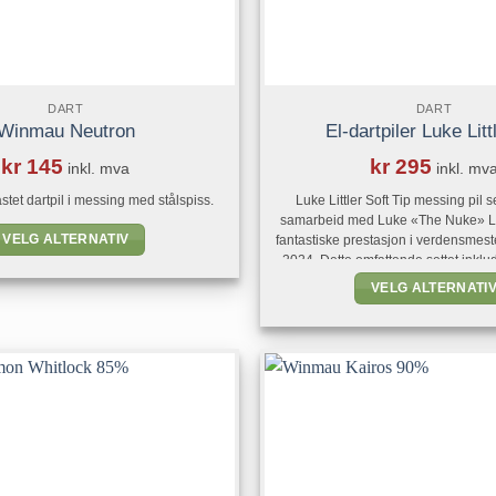
DART
DART
Winmau Neutron
El-dartpiler Luke Litt
kr
145
kr
295
inkl. mva
inkl. mv
astet dartpil i messing med stålspiss.
Luke Littler Soft Tip messing pil se
samarbeid med Luke «The Nuke» Litt
VELG ALTERNATIV
fantastiske prestasjon i verdensmest
2024. Dette omfattende settet inklu
Dette
lange Nuke messing piler med en k
VELG ALTERNATI
produktet
går over i en rett løp med rad
Dette
har
gjennomgående for forbedret finger gre
produkte
flere
har
varianter.
flere
Alternativene
varianter
kan
Alternat
velges
kan
på
velges