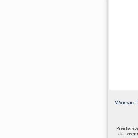
Winmau D
Pilen har et 
elegansen o