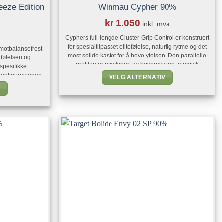
eze Edition
Winmau Cypher 90%
kr
1.050
inkl. mva
a
Cyphers full-lengde Cluster-Grip Control er konstruert
for spesialtilpasset elitefølelse, naturlig rytme og det
motbalansefrest
mest solide kastet for å heve ytelsen. Den parallelle
 følelsen og
profilen er maskinert av høypresisjon, atomisk
spesifikke
optimalisert tungsten, og gir perfekt balanse og
konfigurasjonen
VELG ALTERNATIV
strømlinjeformet dynamikk.
ste overflatene,
V
Dette
g sportsdesign.
produktet
r enestående
t
ensklasse.
har
flere
varianter.
.
Alternativene
ivene
kan
velges
på
produktsiden
iden