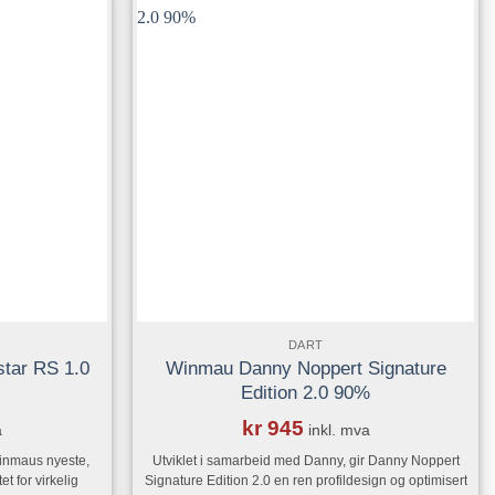
ast.
flere
.
varianter.
ivene
Alternativene
kan
velges
på
iden
produktsiden
DART
tar RS 1.0
Winmau Danny Noppert Signature
Edition 2.0 90%
kr
945
a
inkl. mva
Winmaus nyeste,
Utviklet i samarbeid med Danny, gir Danny Noppert
t for virkelig
Signature Edition 2.0 en ren profildesign og optimisert