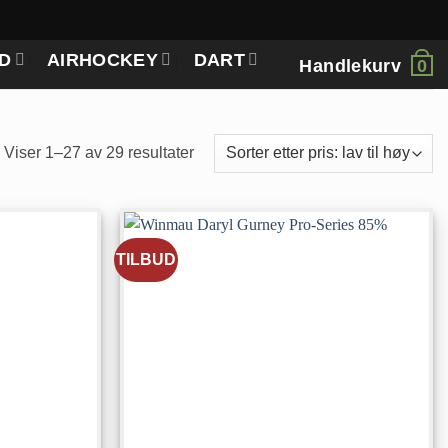
D
AIRHOCKEY
DART
Handlekurv
0
Sortert
Viser 1–27 av 29 resultater
etter
pris:
Lav
til
TILBUD
høy