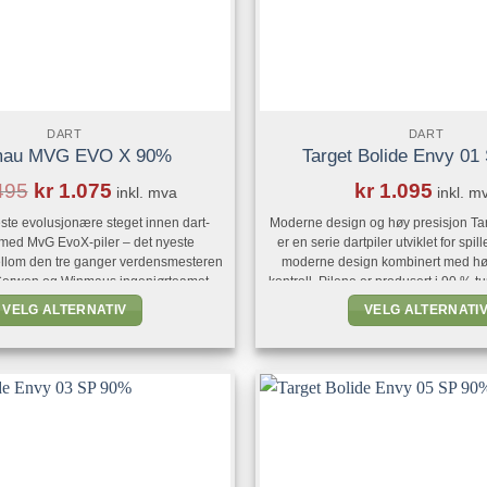
DART
DART
au MVG EVO X 90%
Target Bolide Envy 0
495
kr
1.075
kr
1.095
inkl. mva
inkl. m
ste evolusjonære steget innen dart-
Moderne design og høy presisjon Ta
 med MvG EvoX-piler – det nyeste
er en serie dartpiler utviklet for spi
llom den tre ganger verdensmesteren
moderne design kombinert med hø
Gerwen og Winmaus ingeniørteamet.
kontroll. Pilene er produsert i 90 % 
ende pilene har en revolusjonerende
gir en slank barrel med god bal
VELG ALTERNATIV
VELG ALTERNATI
sjon som representerer kulminasjonen
holdbarhet. Alle modellene i Bolide
Dette
Dette
terskaps reise, og gir enestående
utstyrt med presisjonsfreste radia
produktet
produkte
n særegne følelsen som har gjort ham
til sportens mest [...]
har
har
flere
flere
varianter.
varianter
Alternativene
Alternat
kan
kan