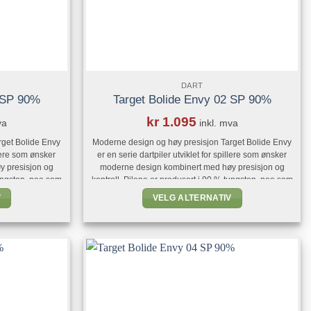
DART
1 SP 90%
Target Bolide Envy 02 SP 90%
kr
1.095
va
inkl. mva
rget Bolide Envy
Moderne design og høy presisjon Target Bolide Envy
llere som ønsker
er en serie dartpiler utviklet for spillere som ønsker
y presisjon og
moderne design kombinert med høy presisjon og
tungsten, noe som
kontroll. Pilene er produsert i 90 % tungsten, noe som
anse og lang
gir en slank barrel med god balanse og lang
V
VELG ALTERNATIV
 Envy-serien er
holdbarhet. Alle modellene i Bolide Envy-serien er
Dette
le spor [...]
utstyrt med presisjonsfreste radiale spor [...]
t
produktet
har
flere
.
varianter.
ivene
Alternativene
kan