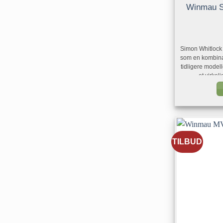
Winmau S
Simon Whitlock 
som en kombinas
tidligere model
et virkel
mellombalanse
hans første s
dypt kuttet rin
følelsen som
fantastiske re
karakteren som 
er noe Simon
TILBUD
koniske pilen 
har gjort det
banen han 
mikrogrepsdel 
nok en