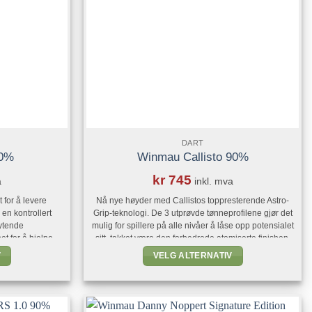
på
produktsiden
iden
DART
90%
Winmau Callisto 90%
kr
745
a
inkl. mva
 for å levere
Nå nye høyder med Callistos toppresterende Astro-
en kontrollert
Grip-teknologi. De 3 utprøvde tønneprofilene gjør det
ytende
mulig for spillere på alle nivåer å låse opp potensialet
et for å hjelpe
sitt, takket være den forbedrede atomiserte finishen.
imal kapasitet.
Fullfør looken med sølvtopp Vecta-skaft og Prism
V
VELG ALTERNATIV
grep, og leverer
Delta-fly for en av de mest raffinerte dartoppsettene
Dette
lippøyeblikket gang
der ute.
t
produktet
neste linjer og
 finish. Lever
har