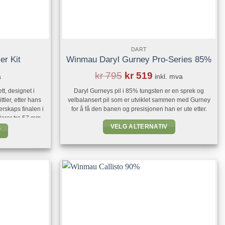
DART
ler Kit
Winmau Daryl Gurney Pro-Series 85%
kr
795
kr
519
a
inkl. mva
tt, designet i
Daryl Gurneys pil i 85% tungsten er en sprek og
ler, etter hans
velbalansert pil som er utviklet sammen med Gurney
erskaps finalen i
for å få den banen og presisjonen han er ute etter.
derer tre 57 mm
VELG ALTERNATIV
onisk nese som
V
ielle spor
Dette
p. Komplett [...]
produktet
t
har
flere
varianter.
.
Alternativene
ivene
kan
velges