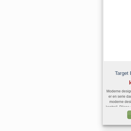
Target
Moderne design
er en serie dar
moderne desi
kontroll. Pilen
gir en sla
holdbarhet. Al
utstyrt med