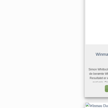
Winma
Simon Whitlock
de berømte Whi
Resultatet er 
god pris. De
varierende g
Simon Whitlock s
nye spillere so
før man går vi