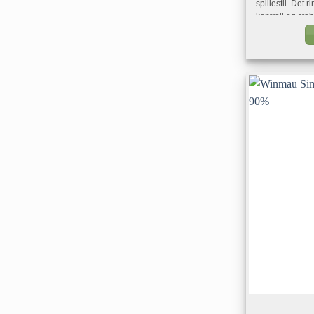
spillestil. Det 
kontroll og stab
til et valg f