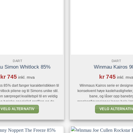
produktsiden
på
produkts
DART
DART
u Simon Whitlock 85%
Winmau Kairos 
kr
745
kr
745
inkl. mva
inkl. mv
s 85% dart fanger karakteristikken til
Winmaus Kairos serie er designet
tlock pilene og til Simons unike stil.
konsekvent høye kastehastigheter, 
en særpreget kvalitetspil til en veldig
bane, og låser opp banebr
n typiske specialist-profilen og de
grepkonfigurasjoner langs hele løp
repssonene minner om øvrige piler i
avanserte spillere med å oppnå opt
VELG ALTERNATIV
VELG ALTERNATI
erien og er en perfekt introduksjon til
Ripsaw-profilering gir uovertruffen 
Dette
Dette
m vil prøve denne unike Whitlock-stilen
trekkraft og selvtillit i det ultimate s
produktet
produkte
dere til de mer avanserte modellene.
etter gang. Kairos presenterer de re
estetikk med sin subtile forstøvede
har
har