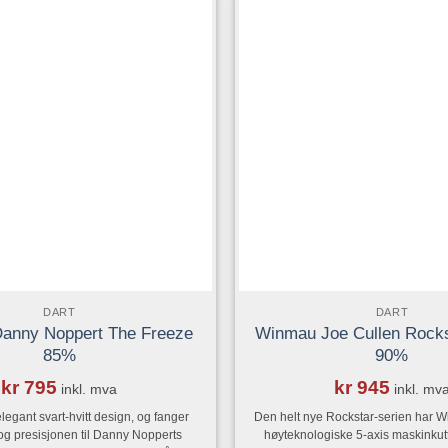
eksplosiv ytelse i hvert k
flere
flere
varianter.
varianter
Alternativene
Alternat
kan
kan
velges
velges
på
på
produktsiden
produkts
DART
DART
anny Noppert The Freeze
Winmau Joe Cullen Rocks
85%
90%
kr
795
kr
945
inkl. mva
inkl. mv
elegant svart-hvitt design, og fanger
Den helt nye Rockstar-serien har 
g presisjonen til Danny Nopperts
høyteknologiske 5-axis maskinkutte