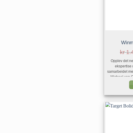
Winm
kr
1.
Opplev det ne
ekspertise
samarbeidet me
Michael van 
Disse banebryt
grep konfigura
av MvGs mes
kontroll med de